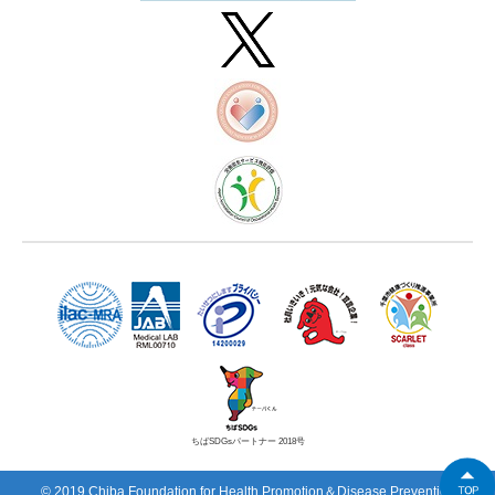
ちばSDGsパートナー 2018号
© 2019 Chiba Foundation for Health Promotion＆Disease Prevention