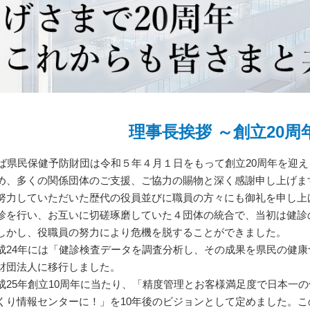
理事長挨拶 ～創立20
ば県民保健予防財団は令和５年４月１日をもって創立20周年を迎
め、多くの関係団体のご支援、ご協力の賜物と深く感謝申し上げま
努力していただいた歴代の役員並びに職員の方々にも御礼を申し上
を行い、お互いに切磋琢磨していた４団体の統合で、当初は健診
しかし、役職員の努力により危機を脱することができました。
24年には「健診検査データを調査分析し、その成果を県民の健康
財団法人に移行しました。
25年創立10周年に当たり、「精度管理とお客様満足度で日本一
くり情報センターに！」を10年後のビジョンとして定めました。こ