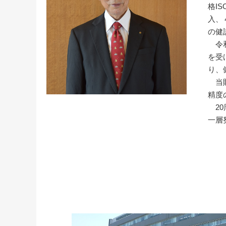
格I
入、
の健
令和
を受
り、
当財
精度
20
一層