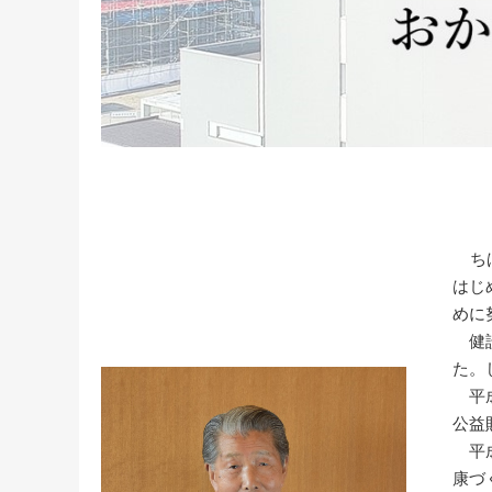
ち
はじ
めに
健診
た。
平成
公益
平成
康づ