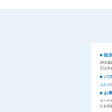
■ 徒
JR京
又は京
■ バ
コチラ
■ お
カーナビ
だき目