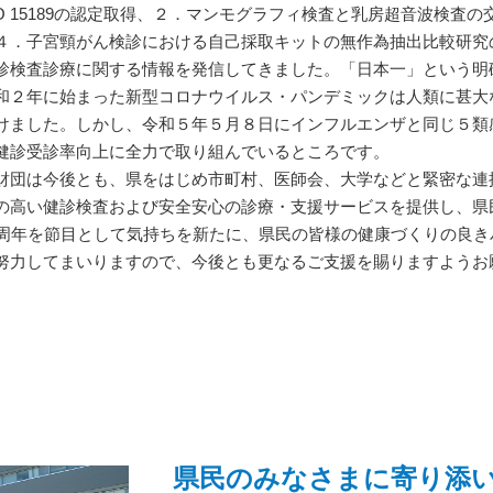
SO 15189の認定取得、２．マンモグラフィ検査と乳房超音波検
４．子宮頸がん検診における自己採取キットの無作為抽出比較研究
診検査診療に関する情報を発信してきました。「日本一」という明
２年に始まった新型コロナウイルス・パンデミックは人類に甚大
けました。しかし、令和５年５月８日にインフルエンザと同じ５類
健診受診率向上に全力で取り組んでいるところです。
団は今後とも、県をはじめ市町村、医師会、大学などと緊密な連
の高い健診検査および安全安心の診療・支援サービスを提供し、県
周年を節目として気持ちを新たに、県民の皆様の健康づくりの良き
努力してまいりますので、今後とも更なるご支援を賜りますようお
県民のみなさまに寄り添い